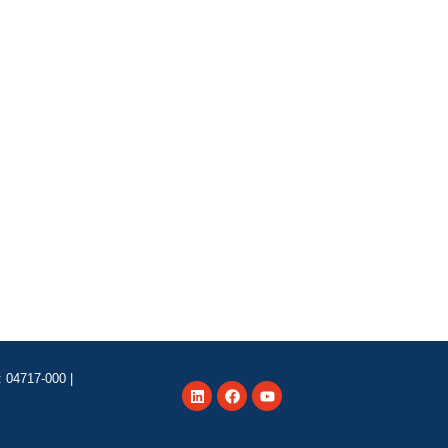
á-lo!
 04717-000 |