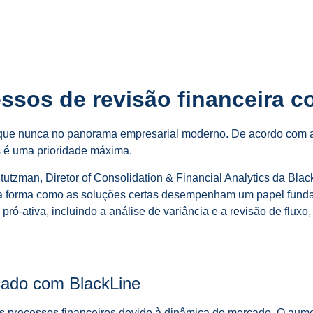
ssos de revisão financeira 
do que nunca no panorama empresarial moderno. De acordo com a
s é uma prioridade máxima.
utzman, Diretor of Consolidation & Financial Analytics da Bla
m a forma como as soluções certas desempenham um papel funda
pró-ativa, incluindo a análise de variância e a revisão de fluxo,
ado com BlackLine
 processos financeiros devido à dinâmica do mercado. O aumen