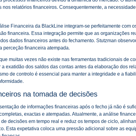
s nos relatórios financeiros. Consequentemente, a necessidade
álise Financeira da BlackLine integram-se perfeitamente com
ão financeira. Essa integração permite que as organizações re
a dos dados financeiros antes do fechamento. Stutzman observ
uma perceção financeira atempada.
lo que muitas vezes não existe nas ferramentas tradicionais de
r a exatidão dos saldos das contas antes da elaboração dos re
mo de controlo é essencial para manter a integridade e a fiabi
nformidade.
nceiros na tomada de decisões
entação de informações financeiras após o fecho já não é sufici
 completas, exactas e atempadas. Atualmente, a análise finance
 de decisões em tempo real e reduz os tempos de ciclo, alinha
ico. Esta expetativa coloca uma pressão adicional sobre as equ
 finanças.