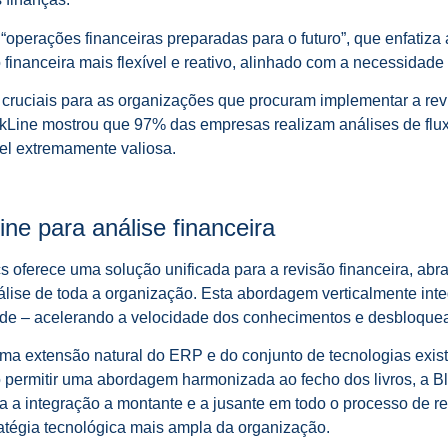
“operações financeiras preparadas para o futuro”, que enfatiza 
inanceira mais flexível e reativo, alinhado com a necessidade
ruciais para as organizações que procuram implementar a revi
ackLine mostrou que 97% das empresas realizam análises de flux
el extremamente valiosa.
ne para análise financeira
cs oferece uma solução unificada para a revisão financeira, ab
álise de toda a organização. Esta abordagem verticalmente inte
sede – acelerando a velocidade dos conhecimentos e desbloqu
uma extensão natural do ERP e do conjunto de tecnologias exis
ao permitir uma abordagem harmonizada ao fecho dos livros, a B
a a integração a montante e a jusante em todo o processo de reg
atégia tecnológica mais ampla da organização.