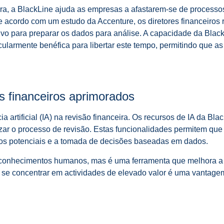
ceira, a BlackLine ajuda as empresas a afastarem-se de proces
. De acordo com um estudo da Accenture, os diretores financeir
nsivo para preparar os dados para análise. A capacidade da Blac
ticularmente benéfica para libertar este tempo, permitindo que a
ts financeiros aprimorados
 artificial (IA) na revisão financeira. Os recursos de IA da B
zar o processo de revisão. Estas funcionalidades permitem que
iscos potenciais e a tomada de decisões baseadas em dados.
os conhecimentos humanos, mas é uma ferramenta que melhora a e
e se concentrar em actividades de elevado valor é uma vantag