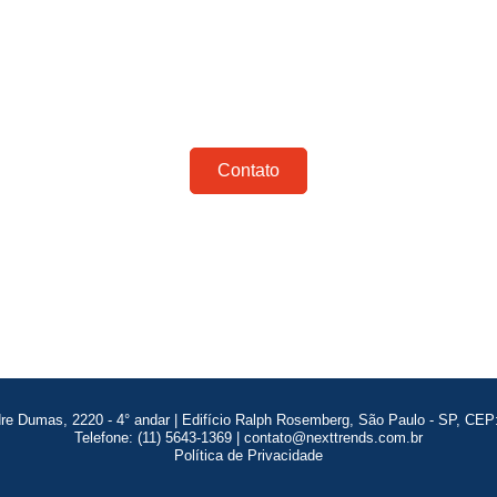
Quer saber mais?
 em contato conosco e saiba
como podemos ajud
Contato
re Dumas, 2220 - 4° andar | Edifício Ralph Rosemberg, São Paulo - SP, CEP:
Telefone: (11) 5643-1369 | contato@nexttrends.com.br
Política de Privacidade